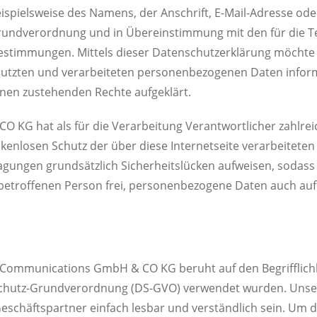
spielsweise des Namens, der Anschrift, E-Mail-Adresse od
z-Grundverordnung und in Übereinstimmung mit den für di
stimmungen. Mittels dieser Datenschutzerklärung möchte u
utzten und verarbeiteten personenbezogenen Daten inform
hnen zustehenden Rechte aufgeklärt.
 KG hat als für die Verarbeitung Verantwortlicher zahlrei
nlosen Schutz der über diese Internetseite verarbeiteten
ungen grundsätzlich Sicherheitslücken aufweisen, sodass e
etroffenen Person frei, personenbezogene Daten auch auf a
 Communications GmbH & CO KG beruht auf den Begrifflichke
hutz-Grundverordnung (DS-GVO) verwendet wurden. Unsere
Geschäftspartner einfach lesbar und verständlich sein. Um d