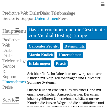
Predictive Web Dialer
Dialer Telefonanlage
Service & Support
Unternehmen
Preise
Das Unternehmen und die Geschichte
Hauptmenü
von Vicidial Hosting Europe
Predictive
Web
Callcenter Projekt
Datenschutz
Dialer
Martin Kudlek
Unternehmen
Dialer
Telefonanlage
Erfahrungen
Praxis
Service
&
Seit über fünfzehn Jahre betreuen wir jetzt unsere
Support
Kunden mit Voip Telefonanlagen und Callcenter
Unternehmen
Software Systemen.
Preise
Unsere Kunden erhalten alles aus einer Hand mit
einem persönlichen Ansprechpartner. Bei einem
inhabergeführten Unternehmen schätzen unsere
Service
Kunden die kurzen Wege und die ausführliche und